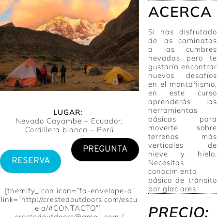
Skip
ACERCA
to
content
Si has disfrutado
de las caminatas
a las cumbres
nevadas pero te
gustaría encontrar
nuevos desafíos
en el montañismo,
en este curso
aprenderás las
herramientas
LUGAR:
básicas para
Nevado Cayambe – Ecuador;
moverte sobre
Cordillera blanca – Perú
terrenos más
verticales de
PREGUNTA
nieve y hielo.
RESERVA
Necesitas
conocimiento
básico de tránsito
por glaciares.
[themify_icon icon=”fa-envelope-o”
link=”http://crestedoutdoors.com/escu
PRECIO:
ela/#CONTACTO”]
crestedoutdoors@gmail.com /